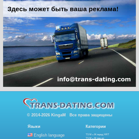
© 2014-2026 KingaM Все права защищены
Языки
Категории
English language
TS М→Ж перед HRT
TS М→Ж пре-оп