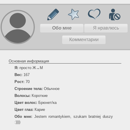
Обо мне
Я нравлюсь
Комментарии
Основная информация
Я:
просто Ж→М
Вес:
167
Рост:
70
Строение тела:
Обычное
Волосы:
Короткие
Цвет волос:
Брюнет/ка
Цвет глаз:
Карие
Обо мне:
Jestem romantykiem, szukam bratniej duszy
:))))