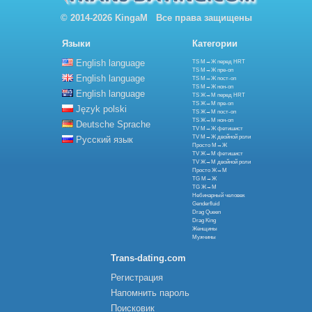
© 2014-2026 KingaM Все права защищены
Языки
Категории
English language
TS М→Ж перед HRT
TS М→Ж пре-оп
English language
TS М→Ж пост-оп
TS М→Ж нон-оп
English language
TS Ж→М перед HRT
TS Ж→М пре-оп
Język polski
TS Ж→М пост-оп
TS Ж→М нон-оп
Deutsche Sprache
TV М→Ж фетишист
TV М→Ж двойной роли
Русский язык
Просто М→Ж
TV Ж→М фетишист
TV Ж→М двойной роли
Просто Ж→М
TG М→Ж
TG Ж→М
Небинарный человек
Genderfluid
Drag Queen
Drag King
Женщины
Мужчины
Trans-dating.com
Регистрация
Напомнить пароль
Поисковик